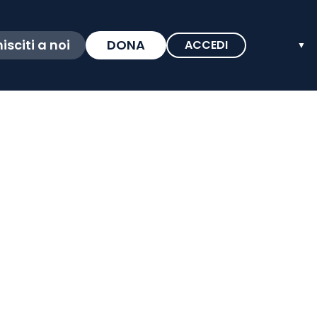
isciti a noi
DONA
ACCEDI
▼