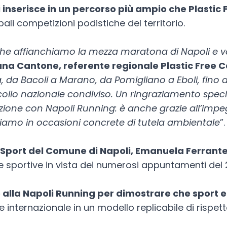
 inserisce in un percorso più ampio che Plasti
li competizioni podistiche del territorio.
e affianchiamo la mezza maratona di Napoli e vede
vana Cantone, referente regionale Plastic Free
da Bacoli a Marano, da Pomigliano a Eboli, fino agl
ocollo nazionale condiviso. Un ringraziamento spec
azione con Napoli Running: è anche grazie all’impe
hiamo in occasioni concrete di tutela ambientale
”.
o Sport del Comune di Napoli, Emanuela Ferrant
ne sportive in vista dei numerosi appuntamenti del 
e alla Napoli Running per dimostrare che sport e
ernazionale in un modello replicabile di rispetto p