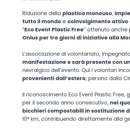
Riduzione della
plastica monouso
,
impie
tutto il mondo
e
coinvolgimento attivo d
“
Eco Event Plastic Free
” ottenuto anche p
Onlus per tre giorni di iniziative alla 
L’associazione di volontariato, impegnata
manifestazione e sarà presente con uno
nevralgico dell’evento. Qui i volontari incon
provenienti dall’estero
, persino dalla C
Il riconoscimento Eco Event Plastic Free, gi
per il secondo anno consecutivo,
nei qua
bicchieri compostabili in sostituzione de
10° km, contribuendo direttamente alla ge