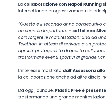
La
collaborazione con Napoli Running si
intercettando progressivamente le principa
“
Questo è il secondo anno consecutivo ch
un segnale importante
–
sottolinea Sil
coinvolgere le manifestazioni una ad una, 
Telethon, in attesa di arrivare a un prot
Ligresti, protagonista di questa collabor
trasformare eventi sportivi di grande ric
L’interesse mostrato
dall’Assessora all
la collaborazione anche ad altre discipli
Da oggi, dunque,
Plastic Free è present
trasformando una grande manifestazione int