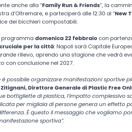
nte anche alla “
Family Run & Friends
”, la cammin
tra d’Oltremare, e parteciperà alle 12:30 al “
New T
ice dei bicchieri compostabili.
in programma
domenica 22 febbraio
con partenza
ruciale per la città
: Napoli sarà Capitale Europe
grande rilievo, aprendo una stagione che vedrà even
o con conclusione nel 2027.
 possibile organizzare manifestazioni sportive più 
Zitignani, Direttore Generale di Plastic Free On
e bottigliette di plastica, l’impatto complessivo 
licata per migliaia di persone genera un effetto po
a differenza. È questo il messaggio che vogliamo po
anifestazione sportiva”.