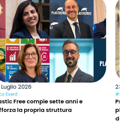
 Luglio 2026
23 Lugl
co Event
#Pulizie a
astic Free compie sette anni e
Prosegue
fforza la propria struttura
plastic
dell’Ad