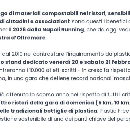
go di materiali compostabili nei ristori
,
sensibil
i cittadini e associazioni
: sono questi i benefic
er il
2026 dalla Napoli Running
, che da oggi ved
Mostra d’Oltremare
.
 dal 2019 nel contrastare l’inquinamento da plasti
 stand dedicato venerdì 20 e sabato 21 febbrai
treranno i 10.000 atleti iscritti – in crescita rispet
ina, in una gara che detiene record nazionali maschi
à ottenuto lo scorso anno nel rispetto di tutti i crit
ttro ristori della gara di domenica (5 km, 10 km
lle tradizionali bottiglie di plastica
. Plastic Fre
stione sostenibile di uno dei punti chiave del perc