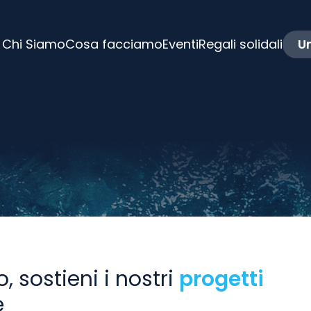
Chi Siamo
Cosa facciamo
Eventi
Regali solidali
Un
o, sostieni i nostri
progetti
e