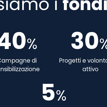
siamo i
fondi
40
30
%
Campagne di
Progetti e volont
nsibilizzazione
attivo
5
%