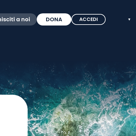
isciti a noi
DONA
ACCEDI
▼