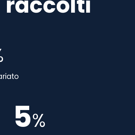
 raccolti
%
ariato
5
%