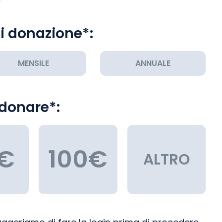
di donazione*:
MENSILE
ANNUALE
 donare*:
€
100€
ALTRO