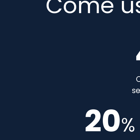
Come u
se
20
%