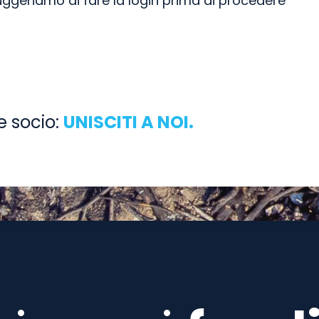
suggeriamo di fare la login prima di procedere
e socio:
UNISCITI A NOI.