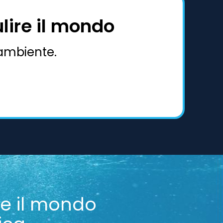
ulire il mondo
’ambiente.
are il mondo