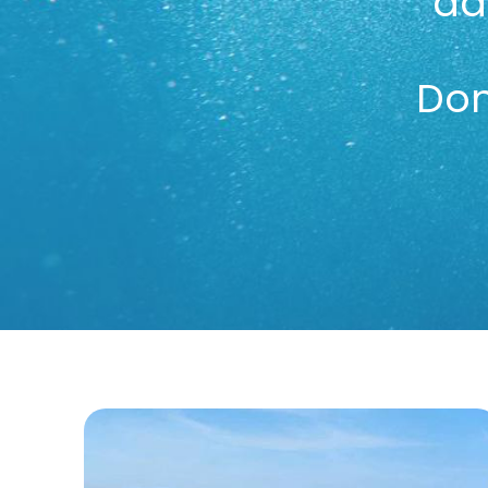
da
Don