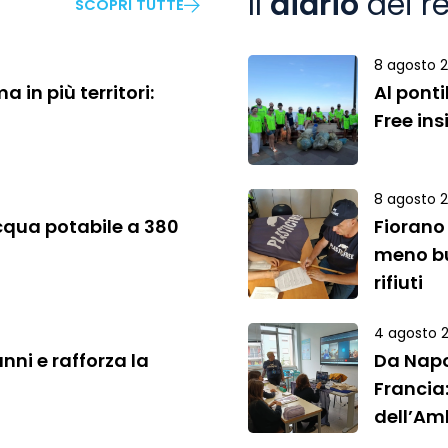
Il
diario
dei re
SCOPRI TUTTE
8 agosto 
a in più territori:
Al ponti
Free in
8 agosto 
cqua potabile a 380
Fiorano
meno bu
rifiuti
4 agosto 
nni e rafforza la
Da Napo
Francia
dell’Am