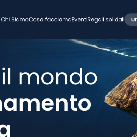
Chi Siamo
Cosa facciamo
Eventi
Regali solidali
Un
 il mondo
inamento
a