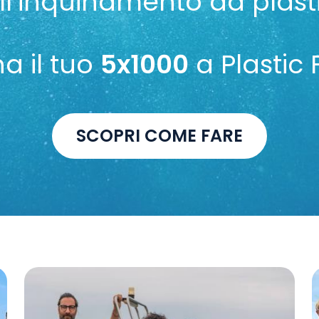
ll’inquinamento da plast
a il tuo
5x1000
a Plastic 
SCOPRI COME FARE