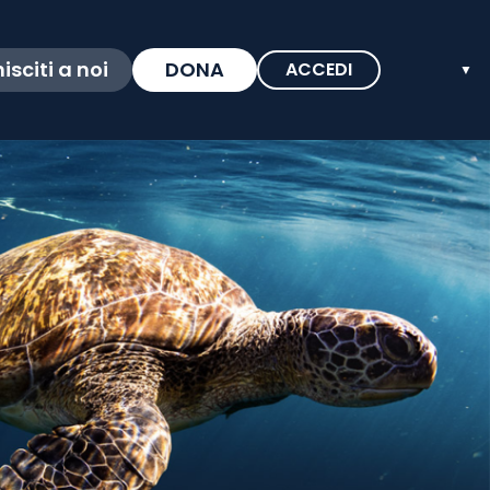
isciti a noi
DONA
ACCEDI
▼