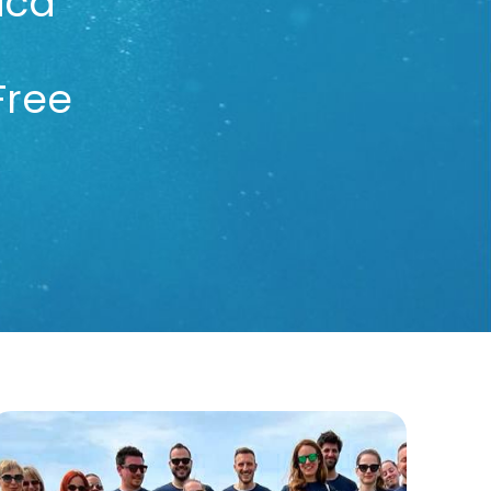
ica
Free