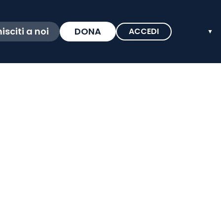
isciti a noi
DONA
ACCEDI
▼