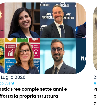
 Luglio 2026
23 Lugl
co Event
#Pulizie a
astic Free compie sette anni e
Prosegue
fforza la propria struttura
plastic
dell’Ad