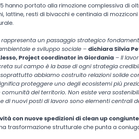
 hanno portato alla rimozione complessiva di oltre t
, lattine, resti di bivacchi e centinaia di mozziconi
urale.
si rappresenta un passaggio strategico fondamenta
 ambientale e sviluppo sociale –
dichiara Silvia Pe
Alesso, Project coordinator in Giordania
– Il lav
eta sul campo è la base di ogni strategia credibil
a soprattutto abbiamo costruito relazioni solide co
ignifica proteggere uno degli ecosistemi più prezio
munità del territorio. Non esiste vera sostenibilit
 di nuovi posti di lavoro sono elementi centrali d
vità con nuove spedizioni di clean up congiunte t
na trasformazione strutturale che punta a coniug