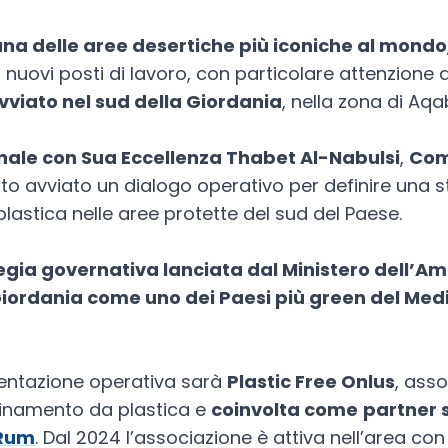
 una delle aree desertiche più iconiche al mondo
uovi posti di lavoro, con particolare attenzione al
vviato nel sud della Giordania
, nella zona di Aqa
onale con Sua Eccellenza Thabet Al-Nabulsi
,
Comm
tato avviato un dialogo operativo per definire una 
 plastica nelle aree protette del sud del Paese.
gia governativa lanciata dal Ministero dell’A
 Giordania come uno dei Paesi più green del Med
mentazione operativa sarà
Plastic Free Onlus
, ass
uinamento da plastica e
coinvolta come
partner 
 Rum
. Dal 2024 l’associazione è attiva nell’area con