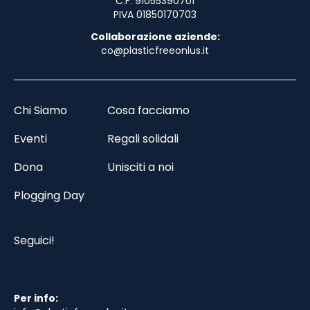
C.F. 91055390701
PIVA 01850170703
Collaborazione aziende:
co@plasticfreeonlus.it
Chi Siamo
Cosa facciamo
Eventi
Regali solidali
Dona
Unisciti a noi
Plogging Day
Seguici!
Per info: