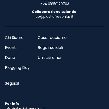
PIVA 01850170703
Collaborazione aziende:
co@plasticfreeonlus.it
Chi Siamo
Cosa facciamo
Eventi
Regali solidali
Dona
Unisciti a noi
Plogging Day
Seguici!
Per info:
info@plasticfreeonlus.it