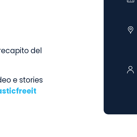
recapito del
eo e stories
sticfreeit