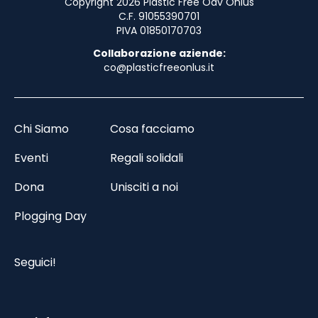
Copyright 2026 Plastic Free Odv Onlus
C.F. 91055390701
PIVA 01850170703
Collaborazione aziende:
co@plasticfreeonlus.it
Chi Siamo
Cosa facciamo
Eventi
Regali solidali
Dona
Unisciti a noi
Plogging Day
Seguici!