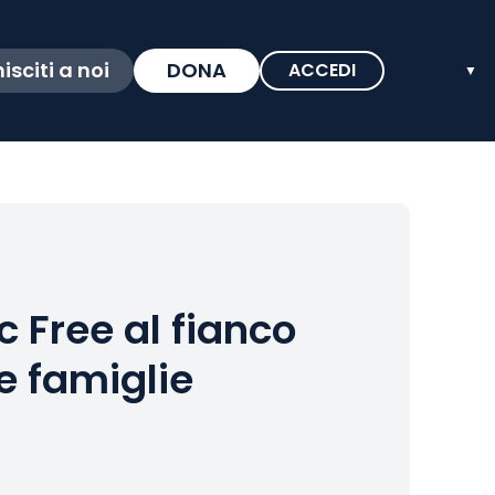
isciti a noi
DONA
ACCEDI
▼
c Free al fianco
 e famiglie