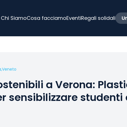
Chi Siamo
Cosa facciamo
Eventi
Regali solidali
Un
a,
Veneto
stenibili a Verona: Plasti
er sensibilizzare studenti